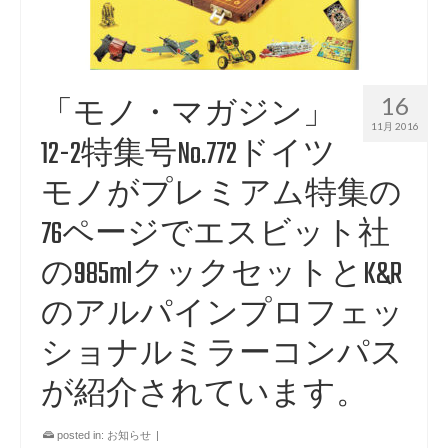
16
「モノ・マガジン」
11月 2016
12-2特集号No.772ドイツ
モノがプレミアム特集の
76ページでエスビット社
の985mlクックセットとK&R
のアルパインプロフェッ
ショナルミラーコンパス
が紹介されています。
posted in:
お知らせ
|