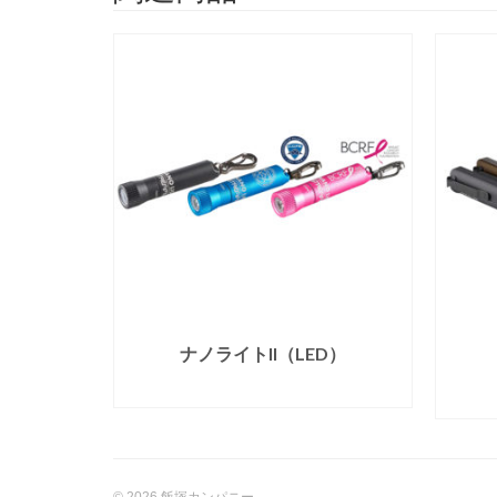
ター
ナノライトII（LED）
)
続きを読む
© 2026 飯塚カンパニー