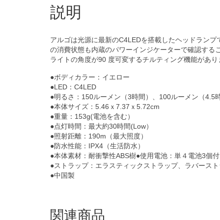
説明
アルゴは光源に最新のC4LEDを搭載したヘッドラン
の消費状態も内蔵のパワーインジケーターで確認する
ライトの角度が90 度可変するチルティング機能があり
●ボディカラー：イエロー
●LED：C4LED
●明るさ：150ルーメン（3時間）、100ルーメン（4.5
●本体サイズ：5.46ｘ7.37ｘ5.72cm
●重量：153g(電池を含む）
●点灯時間：最大約30時間(Low）
●照射距離：190m（最大照度）
●防水性能：IPX4（生活防水）
●本体素材：耐衝撃性ABS樹●使用電池：単４電池3個付
●ストラップ：エラスティックストラップ、ラバースト
●中国製
関連商品